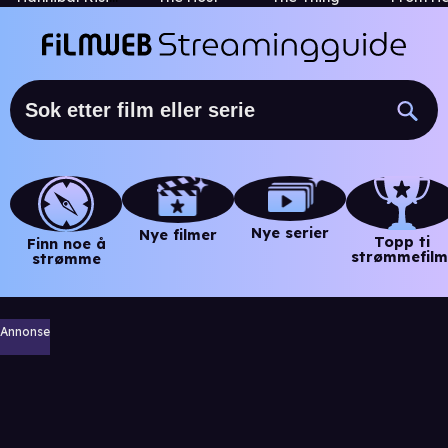
Nye serier
Nye filmer
Topp ti
Finn noe å
strømmefilm
strømme
Annonse