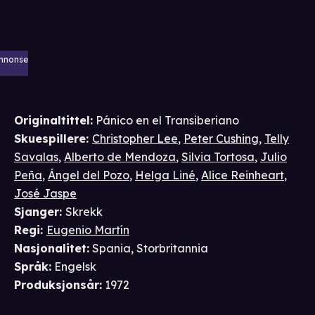
nnonse
Originaltittel:
Pánico en el Transiberiano
Skuespillere
:
Christopher Lee
,
Peter Cushing
,
Telly
Savalas
,
Alberto de Mendoza
,
Silvia Tortosa
,
Julio
Peña
,
Ángel del Pozo
,
Helga Liné
,
Alice Reinheart
,
José Jaspe
Sjanger
:
Skrekk
Regi
:
Eugenio Martín
Nasjonalitet
:
Spania, Storbritannia
Språk
:
Engelsk
Produksjonsår
:
1972