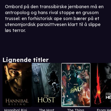
Ombord på den transsibirske jernbanen må en
antropolog og hans rival stoppe en grusom
trussel: en forhistorisk ape som bærer på et
utenomjordisk parasittvesen klart til å slippe
løs terror.
Lignende titler
Hannibal Rising
The Host
The Thing
From He