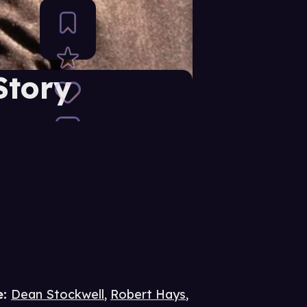
Story
e
:
Dean Stockwell
,
Robert Hays
,