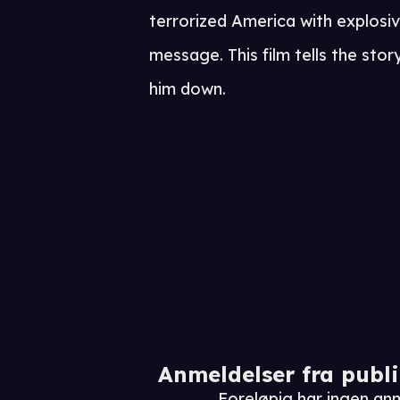
terrorized America with explosi
message. This film tells the stor
him down.
Anmeldelser fra publ
Foreløpig har ingen an