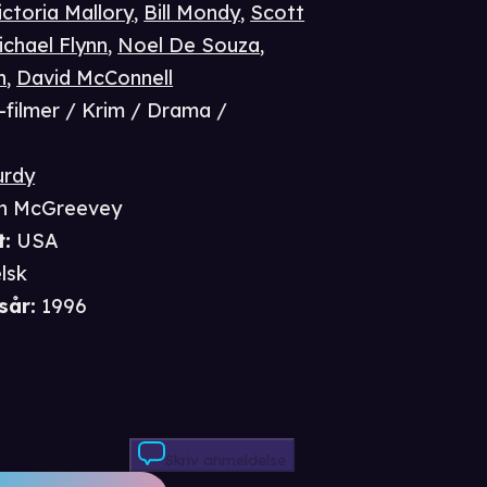
ictoria Mallory
,
Bill Mondy
,
Scott
ichael Flynn
,
Noel De Souza
,
n
,
David McConnell
-filmer / Krim / Drama /
urdy
n McGreevey
t
:
USA
lsk
sår
:
1996
Skriv anmeldelse