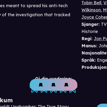
Tobin Bell
,
V
ves meant to spread his anti-tech
Wilkinson
,
M
y of the investigation that tracked
Joyce Cohe
Sjanger
:
TV
Historie
Regi
:
Jon P
Manus
:
Joh
Nasjonalite
Språk
:
Enge
Produksjon
Gi din vurdering:
ikum
meldt Unabomber: The True Story