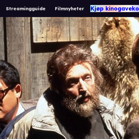
Kjøp kinogaveko
Streamingguide
Filmnyheter