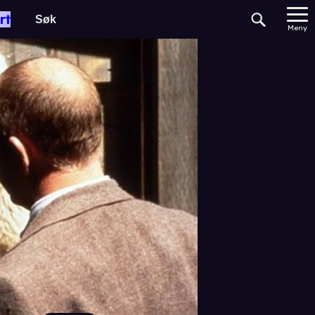
rt
Meny