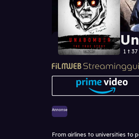
Un
1 t 37
Annonse
From airlines to universities to 