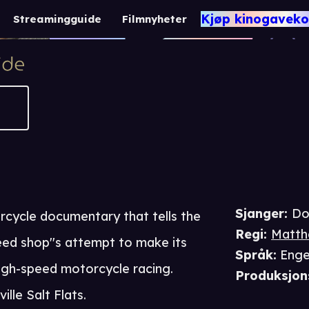
The Bonneville P
Kjøp kinogaveko
Streamingguide
Filmnyheter
1 t 17 m
Dokumentar
Sjanger
:
Do
orcycle documentary that tells the
Regi
:
Matth
eed shop''s attempt to make its
Språk
:
Enge
high-speed motorcycle racing.
Produksjon
lle Salt Flats.