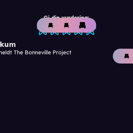
Gi din vurdering:
ikum
meldt The Bonneville Project