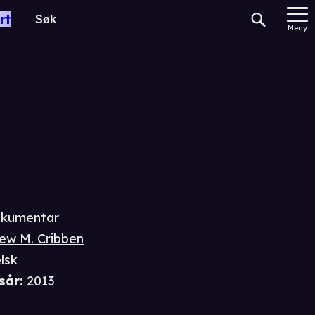
roject
rt
Meny
kumentar
ew M. Cribben
lsk
sår
:
2013