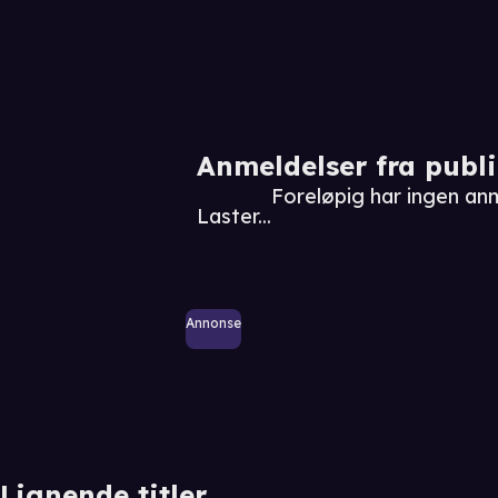
Anmeldelser fra publ
Foreløpig har ingen an
Laster...
Annonse
Lignende titler