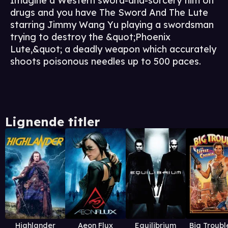
Imagine a Western sword-and-sorcery film on
drugs and you have The Sword And The Lute
starring Jimmy Wang Yu playing a swordsman
trying to destroy the &quot;Phoenix
Lute,&quot; a deadly weapon which accurately
shoots poisonous needles up to 500 paces.
Lignende titler
Highlander
Aeon Flux
Equilibrium