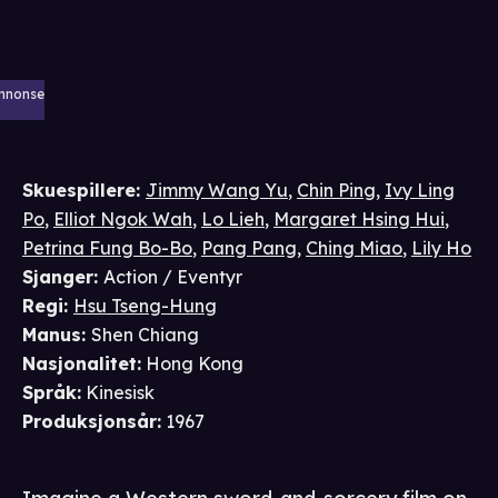
nnonse
Skuespillere
:
Jimmy Wang Yu
,
Chin Ping
,
Ivy Ling
Po
,
Elliot Ngok Wah
,
Lo Lieh
,
Margaret Hsing Hui
,
Petrina Fung Bo-Bo
,
Pang Pang
,
Ching Miao
,
Lily Ho
Sjanger
:
Action / Eventyr
Regi
:
Hsu Tseng-Hung
Manus
:
Shen Chiang
Nasjonalitet
:
Hong Kong
Språk
:
Kinesisk
Produksjonsår
:
1967