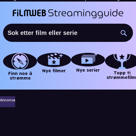
Nye serier
Nye filmer
Topp ti
Finn noe å
strømmefilm
strømme
Annonse