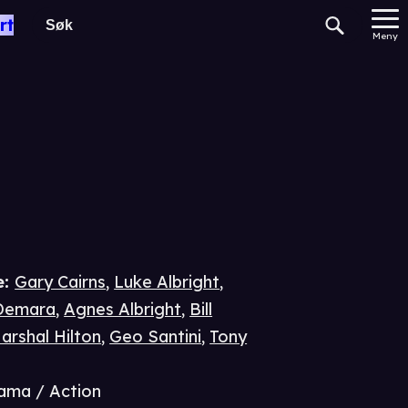
l
rt
Meny
e
:
Gary Cairns
,
Luke Albright
,
Demara
,
Agnes Albright
,
Bill
arshal Hilton
,
Geo Santini
,
Tony
ama / Action