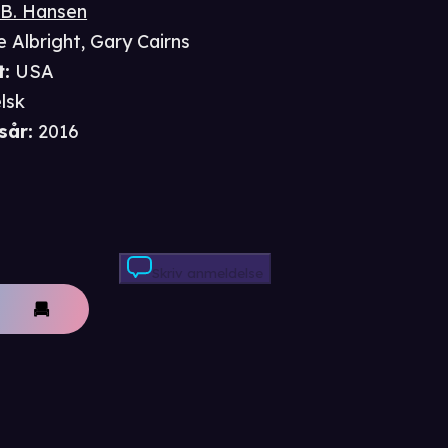
 B. Hansen
e Albright
,
Gary Cairns
t
:
USA
lsk
sår
:
2016
Skriv anmeldelse