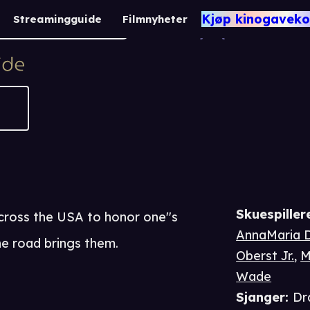
Monumenta
Kjøp kinogaveko
Streamingguide
Filmnyheter
1 t 40 m
Drama / Action
Skuespiller
ross the USA to honor one''s
AnnaMaria 
e road brings them.
Oberst Jr.
,
M
Wade
Sjanger
:
Dr