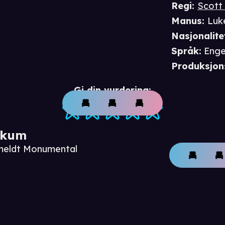
Regi
:
Scott
Manus
:
Luk
Nasjonalite
Språk
:
Enge
Produksjon
Gi din vurdering:
ikum
nmeldt Monumental