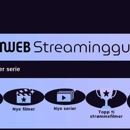
Nye serier
Nye filmer
Topp ti
strømmefilmer