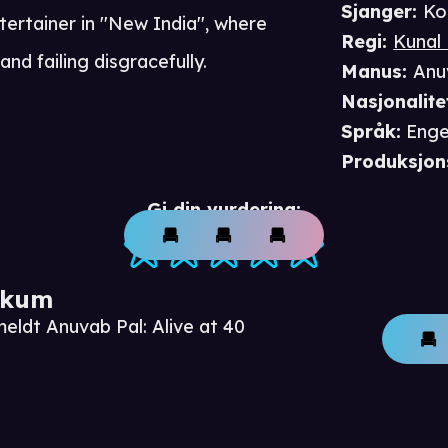
Sjanger
:
Ko
ntertainer in ''New India'', where
Regi
:
Kunal
nd failing disgracefully.
Manus
:
Anu
Nasjonalite
Språk
:
Enge
Produksjon
Gi din vurdering:
ikum
eldt Anuvab Pal: Alive at 40