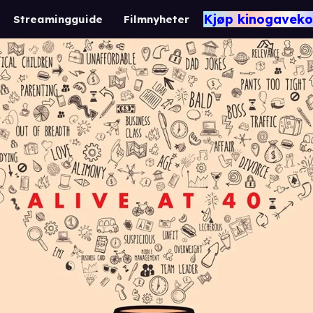
Kjøp kinogaveko
Streamingguide
Filmnyheter