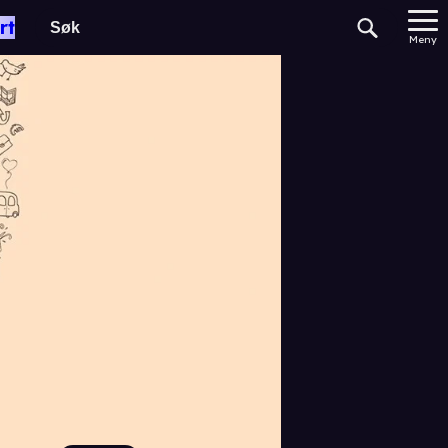
rt
Meny