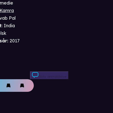
medie
 Kamra
vab Pal
t
:
India
lsk
sår
:
2017
Skriv anmeldelse