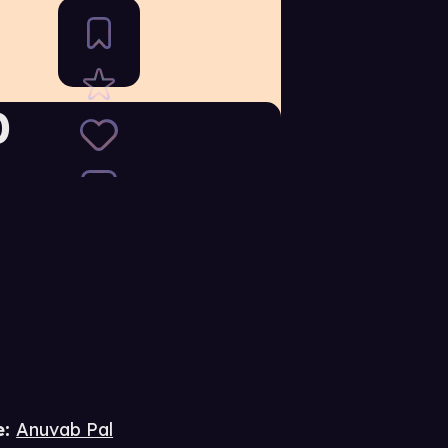
0
e
:
Anuvab Pal