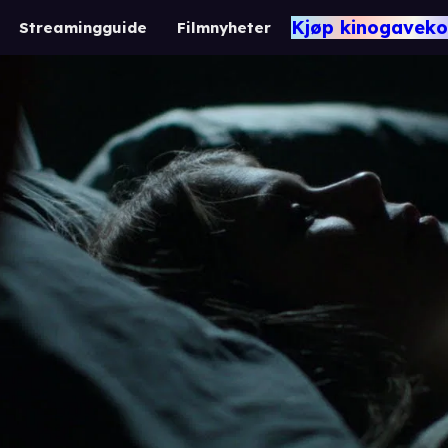
Kjøp kinogaveko
Streamingguide
Filmnyheter