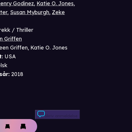
enry Godinez
,
Katie O. Jones
,
ter
,
Susan Myburgh
,
Zeke
ekk / Thriller
n Griffen
een Griffen
,
Katie O. Jones
t
:
USA
lsk
sår
:
2018
Skriv anmeldelse