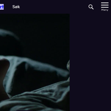
rt
Meny