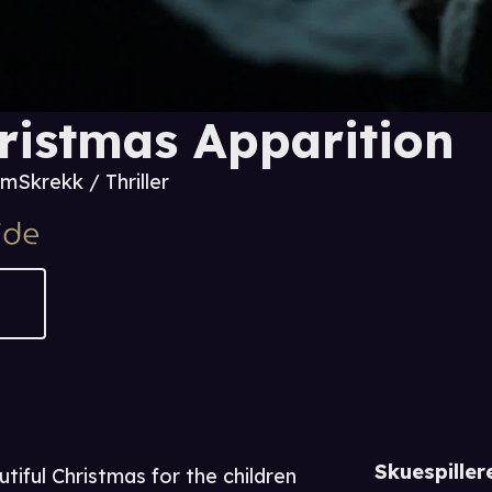
ristmas Apparition
 m
Skrekk / Thriller
Skuespiller
iful Christmas for the children