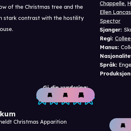
Chappelle
,
H
low of the Christmas tree and the
Ellen Lancas
 stark contrast with the hostility
Spector
house.
Sjanger
:
Skr
Regi
:
Collee
Manus
:
Coll
Nasjonalite
Språk
:
Enge
Produksjon
Gi din vurdering:
ikum
meldt Christmas Apparition