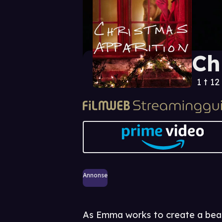
Ch
1 t 12
Annonse
As Emma works to create a beaut