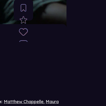
e
:
Matthew Chappelle
,
Maura