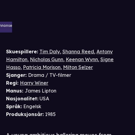
nnonse
Skuespillere
:
Tim Daly
,
Shanna Reed
,
Antony
Hamilton
,
Nicholas Gunn
,
Keenan Wynn
,
Signe
Hasso
,
Patricia Morison
,
Milton Selzer
Sjanger
:
Drama / TV-filmer
Regi
:
Harry Winer
Manus
:
James Lipton
Nasjonalitet
:
USA
Språk
:
Engelsk
Produksjonsår
:
1985