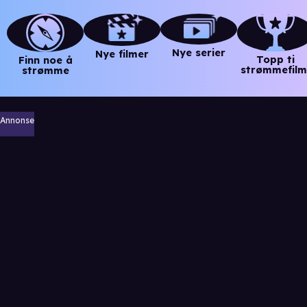
Nye serier
Nye filmer
Topp ti
Finn noe å
strømmefilm
strømme
Annonse