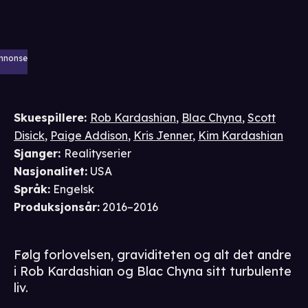
nnonse
Skuespillere
:
Rob Kardashian
,
Blac Chyna
,
Scott
Disick
,
Paige Addison
,
Kris Jenner
,
Kim Kardashian
Sjanger
:
Realityserier
Nasjonalitet
:
USA
Språk
:
Engelsk
Produksjonsår
:
2016–2016
Følg forlovelsen, graviditeten og alt det andre
i Rob Kardashian og Blac Chyna sitt turbulente
liv.