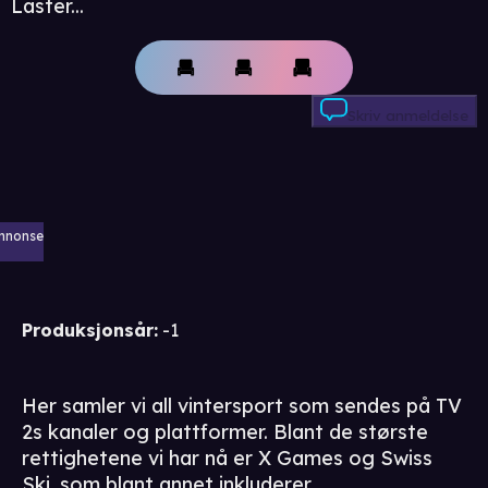
Laster...
Skriv anmeldelse
nnonse
Produksjonsår
:
-1
Her samler vi all vintersport som sendes på TV
2s kanaler og plattformer. Blant de største
rettighetene vi har nå er X Games og Swiss
Ski, som blant annet inkluderer