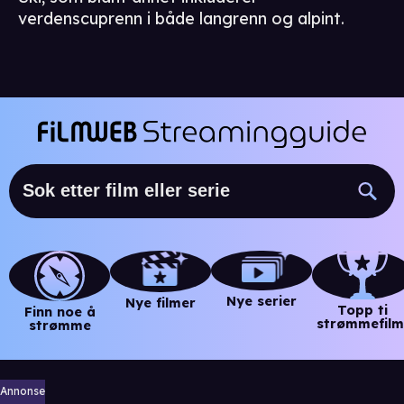
verdenscuprenn i både langrenn og alpint.
Nye serier
Nye filmer
Topp ti
Finn noe å
strømmefilm
strømme
Annonse