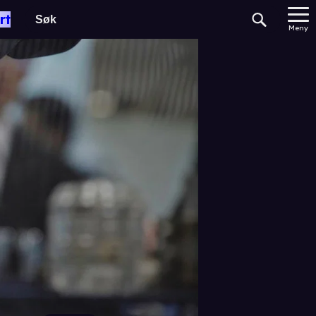
rt
Meny