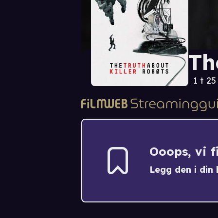
Th
1 t 25
Ooops, vi 
Legg den i din h