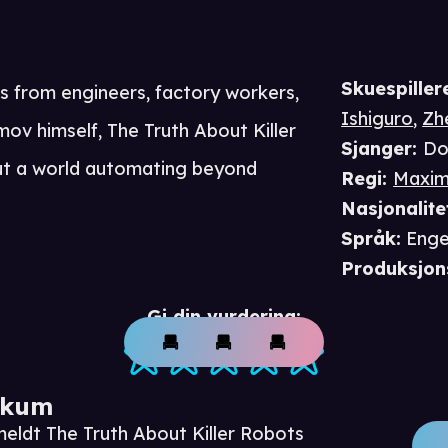
Skuespiller
s from engineers, factory workers,
Ishiguro
,
Zh
mov himself, The Truth About Killer
Sjanger
:
Do
out a world automating beyond
Regi
:
Maxim
Nasjonalite
Språk
:
Enge
Produksjon
Gi din vurdering:
ikum
meldt The Truth About Killer Robots