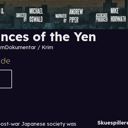
inces of the Yen
 m
Dokumentar / Krim
Skuespiller
 post-war Japanese society was