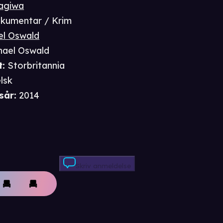
agiwa
kumentar / Krim
el Oswald
hael Oswald
t
:
Storbritannia
lsk
sår
:
2014
Skriv anmeldelse