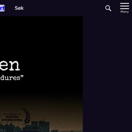
rt
Meny