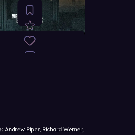
e
:
Andrew Piper
,
Richard Werner
,