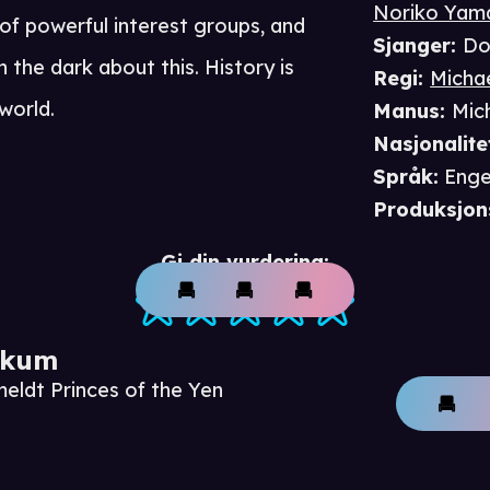
Noriko Yam
of powerful interest groups, and
Sjanger
:
Do
n the dark about this. History is
Regi
:
Micha
world.
Manus
:
Mic
Nasjonalite
Språk
:
Enge
Produksjon
Gi din vurdering:
ikum
eldt Princes of the Yen