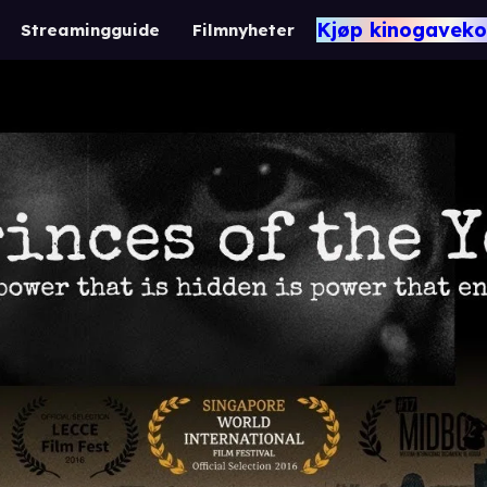
Kjøp kinogaveko
Streamingguide
Filmnyheter