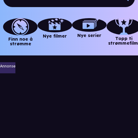
Nye serier
Nye filmer
Topp ti
Finn noe å
strømmefilm
strømme
Annonse