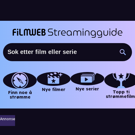
Nye serier
Nye filmer
Topp ti
Finn noe å
strømmefilm
strømme
Annonse