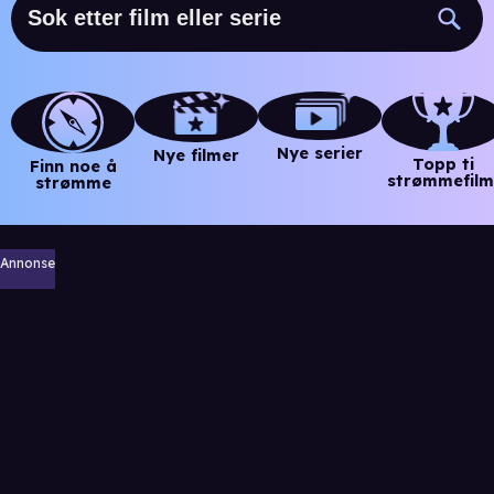
Nye serier
Nye filmer
Topp ti
Finn noe å
strømmefilm
strømme
Annonse