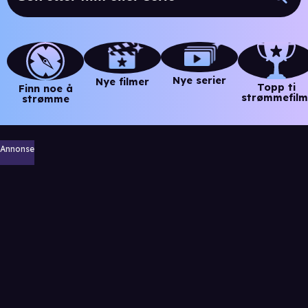
Nye serier
Nye filmer
Topp ti
Finn noe å
strømmefilm
strømme
Annonse