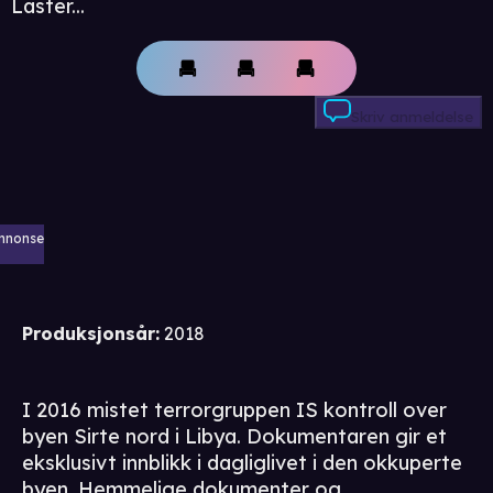
Laster...
Skriv anmeldelse
nnonse
Produksjonsår
:
2018
I 2016 mistet terrorgruppen IS kontroll over
byen Sirte nord i Libya. Dokumentaren gir et
eksklusivt innblikk i dagliglivet i den okkuperte
byen. Hemmelige dokumenter og