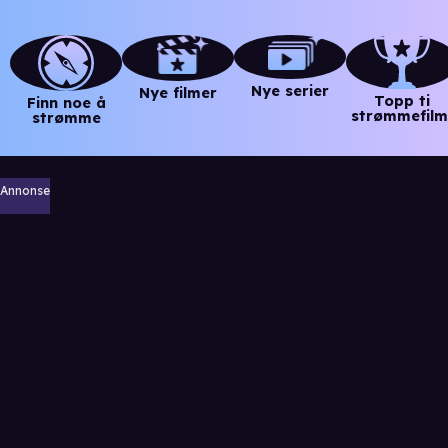
Nye serier
Nye filmer
Topp ti
Finn noe å
strømmefilm
strømme
Annonse