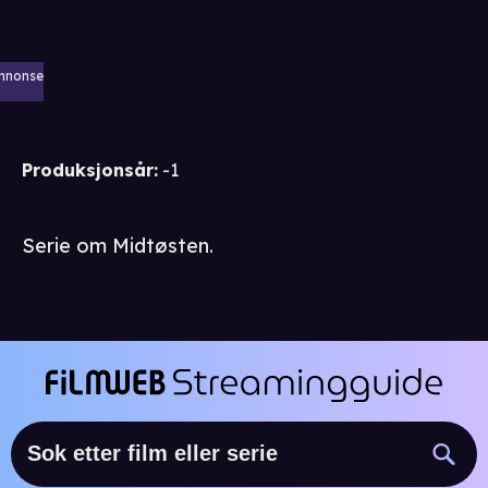
nnonse
Produksjonsår
:
-1
Serie om Midtøsten.