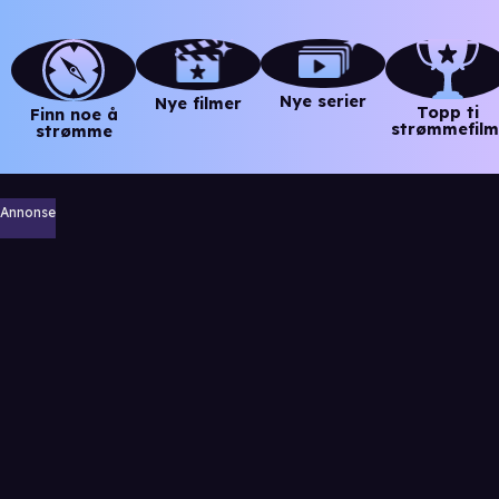
Nye serier
Nye filmer
Topp ti
Finn noe å
strømmefilm
strømme
Annonse