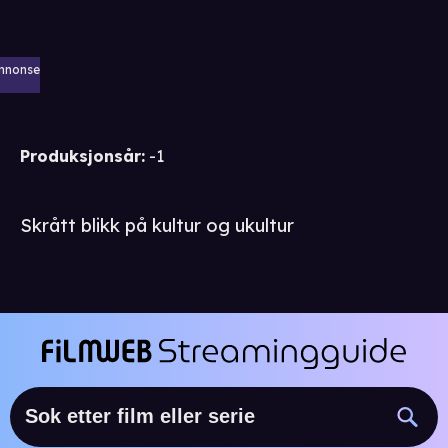
nnonse
Produksjonsår
:
-1
Skrått blikk på kultur og ukultur