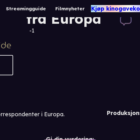
Korrespondentb
Kjøp kinogaveko
Streamingguide
Filmnyheter
fra Europa
-1
Produksjon
rrespondenter i Europa.
Gi din vurdering: