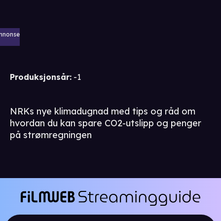
nnonse
Produksjonsår
:
-1
NRKs nye klimadugnad med tips og råd om
hvordan du kan spare CO2-utslipp og penger
på strømregningen