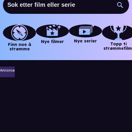
Nye serier
Nye filmer
Topp ti
Finn noe å
strømmefilm
strømme
Annonse