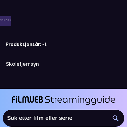
nnonse
Produksjonsår
:
-1
Skolefjernsyn