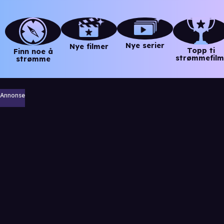
Nye serier
Nye filmer
Topp ti
Finn noe å
strømmefilm
strømme
Annonse