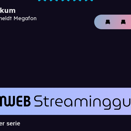
ikum
nmeldt Megafon