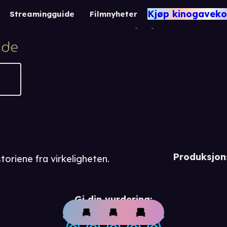
Mega
Kjøp kinogaveko
Streamingguide
Filmnyheter
-1
Produksjon
toriene fra virkeligheten.
Gi din vurdering: