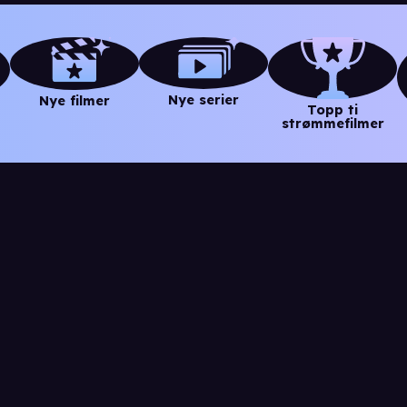
Nye serier
Nye filmer
Topp ti
strømmefilmer