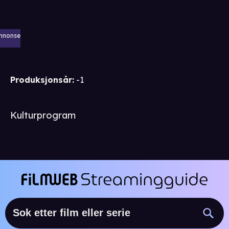
nnonse
Produksjonsår
:
-1
Kulturprogram