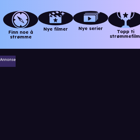
Nye serier
Nye filmer
Topp ti
Finn noe å
strømmefilm
strømme
Annonse