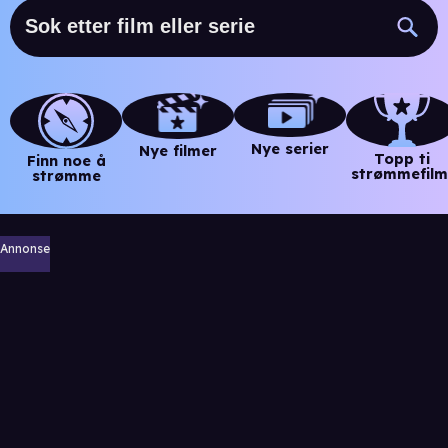
Nye serier
Nye filmer
Topp ti
Finn noe å
strømmefilm
strømme
Annonse