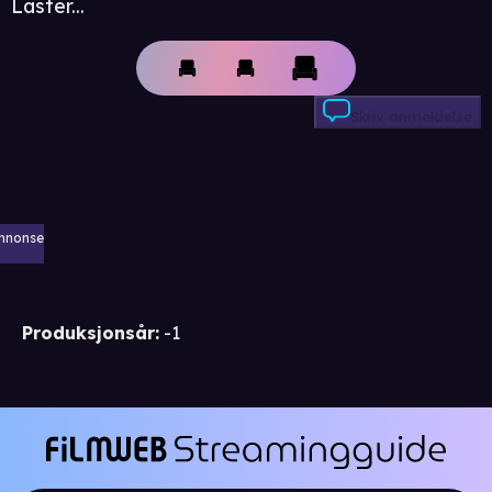
Laster...
Skriv anmeldelse
nnonse
Produksjonsår
:
-1