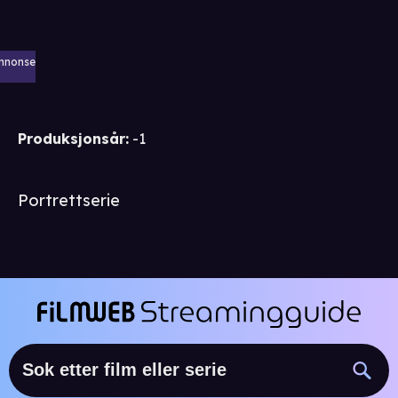
nnonse
Produksjonsår
:
-1
Portrettserie