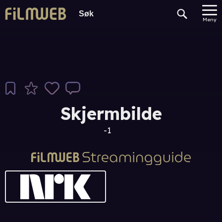
Meny
Skjermbilde
-1