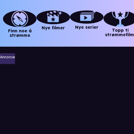
Nye serier
Nye filmer
Topp ti
Finn noe å
strømmefilm
strømme
Annonse