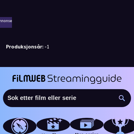
nnonse
Produksjonsår
:
-1