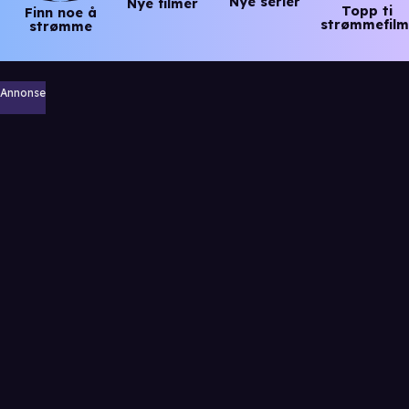
Nye serier
Nye filmer
Topp ti
Finn noe å
strømmefilm
strømme
Annonse