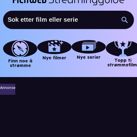
Nye serier
Nye filmer
Topp ti
Finn noe å
strømmefilm
strømme
Annonse