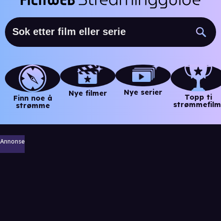
Nye serier
Nye filmer
Topp ti
Finn noe å
strømmefilm
strømme
Annonse