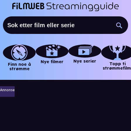
Nye serier
Nye filmer
Topp ti
Finn noe å
strømmefilm
strømme
Annonse