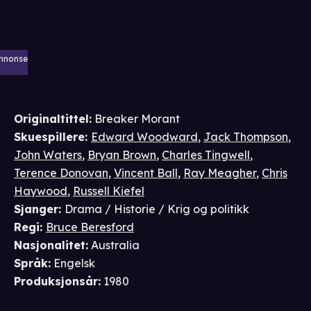
nnonse
Originaltittel:
Breaker Morant
Skuespillere
:
Edward Woodward
,
Jack Thompson
,
John Waters
,
Bryan Brown
,
Charles Tingwell
,
Terence Donovan
,
Vincent Ball
,
Ray Meagher
,
Chris
Haywood
,
Russell Kiefel
Sjanger
:
Drama / Historie / Krig og politikk
Regi
:
Bruce Beresford
Nasjonalitet
:
Australia
Språk
:
Engelsk
Produksjonsår
:
1980