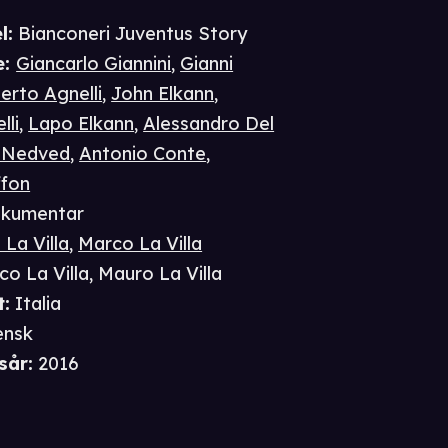
l:
Bianconeri Juventus Story
e
:
Giancarlo Giannini
,
Gianni
rto Agnelli
,
John Elkann
,
lli
,
Lapo Elkann
,
Alessandro Del
 Nedved
,
Antonio Conte
,
ffon
kumentar
La Villa
,
Marco La Villa
co La Villa
,
Mauro La Villa
t
:
Italia
ensk
sår
:
2016