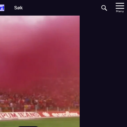
rt
Meny