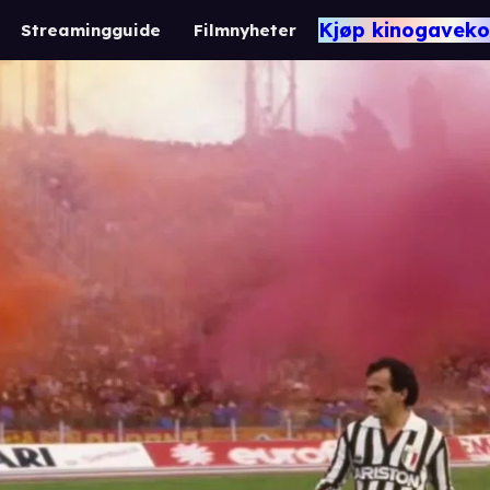
Kjøp kinogaveko
Streamingguide
Filmnyheter