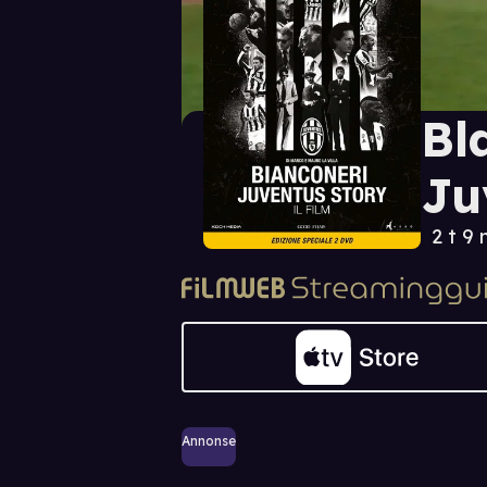
Bl
Ju
2 t 9
Annonse