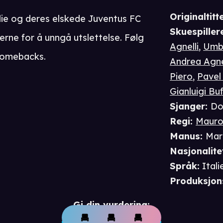
Originaltitte
ilie og deres elskede Juventus FC
Skuespiller
jerne for å unngå utslettelse. Følg
Agnelli
,
Umbe
comebacks.
Andrea Agne
Piero
,
Pavel
Gianluigi Bu
Sjanger
:
Do
Regi
:
Mauro 
Manus
:
Mar
Nasjonalite
Språk
:
Itali
Produksjon
Gi din vurdering: