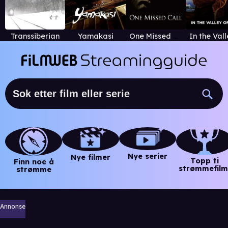
Transsiberian
Yamakasi
One Missed Call
Nye serier
Nye filmer
Topp ti
Finn noe å
strømmefilm
strømme
Annonse