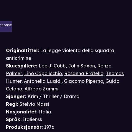
nnonse
Originaltittel:
La legge violenta della squadra
anticrimine
Skuespillere
:
Lee J. Cobb
,
John Saxon
,
Renzo
Palmer
,
Lino Capolicchio
,
Rosanna Fratello
,
Thomas
Hunter
,
Antonella Lualdi
,
Giacomo Piperno
,
Guido
Celano
,
Alfredo Zammi
Sjanger
:
Krim / Thriller / Drama
Regi
:
Stelvio Massi
Nasjonalitet
:
Italia
Språk
:
Italiensk
Produksjonsår
:
1976