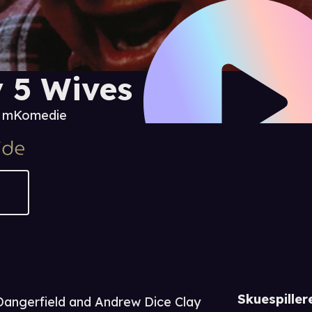
 5 Wives
0 m
Komedie
Skuespiller
angerfield and Andrew Dice Clay