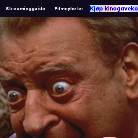
Kjøp kinogaveko
Streamingguide
Filmnyheter