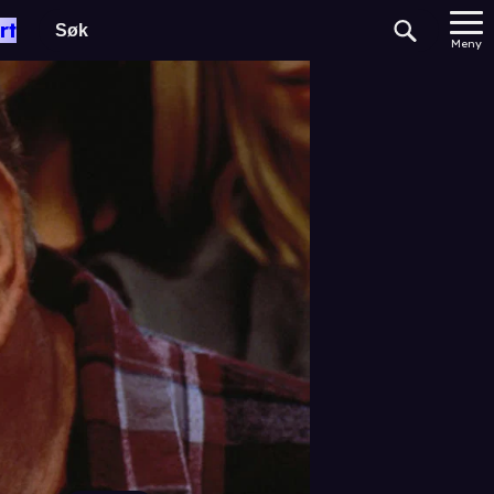
rt
Meny