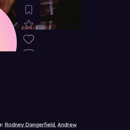
e
:
Rodney Dangerfield
,
Andrew