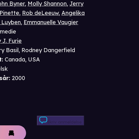
ohn Byner
,
Molly Shannon
,
Jerry
Pinette
,
Rob deLeeuw
,
Angelika
 Luyben
,
Emmanuelle Vaugier
medie
 J. Furie
y Basil
,
Rodney Dangerfield
t
:
Canada, USA
lsk
sår
:
2000
Skriv anmeldelse