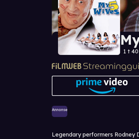
My
1 t 4
Annonse
Legendary performers Rodney D