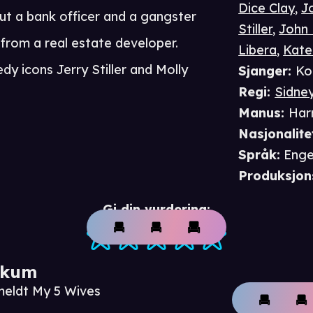
Dice Clay
,
J
out a bank officer and a gangster
Stiller
,
John 
from a real estate developer.
Libera
,
Kate
y icons Jerry Stiller and Molly
Sjanger
:
Ko
Regi
:
Sidney
Manus
:
Harr
Nasjonalite
Språk
:
Enge
Produksjon
Gi din vurdering:
ikum
meldt My 5 Wives