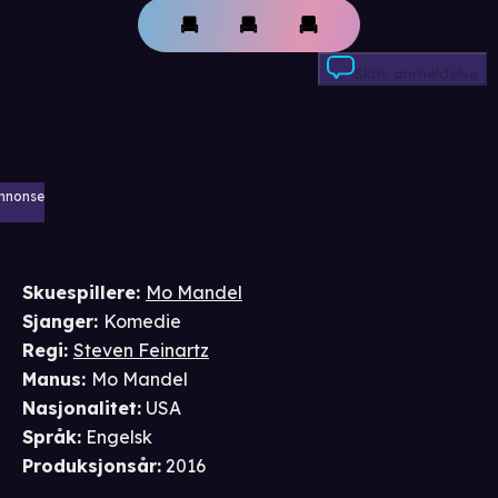
Skriv anmeldelse
nnonse
Skuespillere
:
Mo Mandel
Sjanger
:
Komedie
Regi
:
Steven Feinartz
Manus
:
Mo Mandel
Nasjonalitet
:
USA
Språk
:
Engelsk
Produksjonsår
:
2016