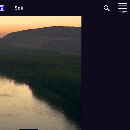
rt
Meny