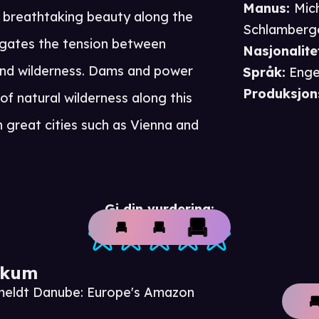
Manus
:
Mic
f breathtaking beauty along the
Schlamberg
igates the tension between
Nasjonalite
 and wilderness. Dams and power
Språk
:
Enge
Produksjon
of natural wilderness along this
h great cities such as Vienna and
Gi din vurdering:
ikum
nmeldt Danube: Europe's Amazon