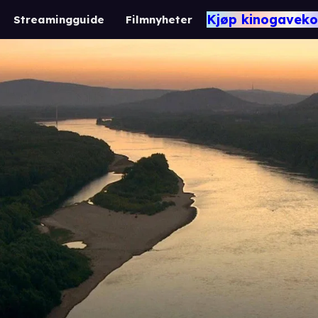
Kjøp kinogaveko
Streamingguide
Filmnyheter