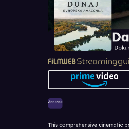
Da
Doku
Annonse
This comprehensive cinematic po