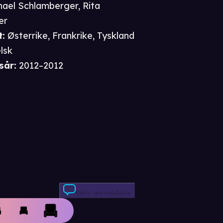
hael Schlamberger
,
Rita
er
t
:
Østerrike, Frankrike, Tyskland
lsk
sår
:
2012–2012
Skriv anmeldelse