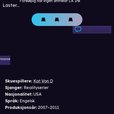
Foreløpig har ingen anmeldt LA Ink
Laster...
Skriv anmeldelse
nnonse
Skuespillere
:
Kat Von D
Sjanger
:
Realityserier
Nasjonalitet
:
USA
Språk
:
Engelsk
Produksjonsår
:
2007–2011