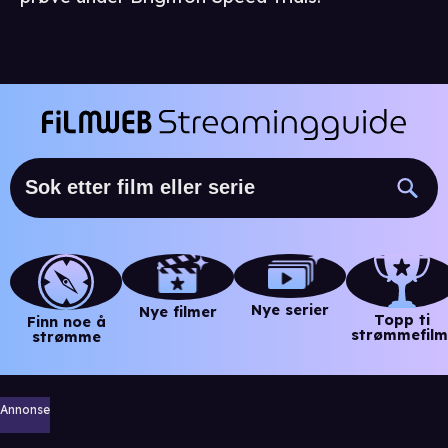
Nye serier
Nye filmer
Topp ti
Finn noe å
strømmefilm
strømme
Annonse