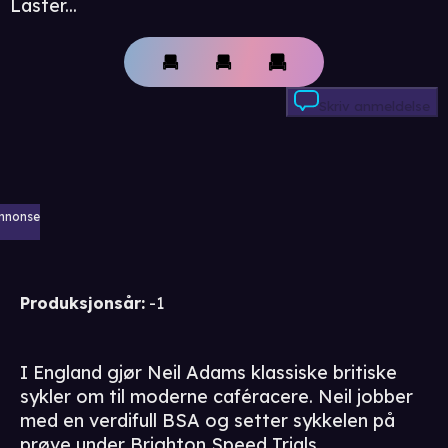
Laster...
Skriv anmeldelse
nnonse
Produksjonsår
:
-1
I England gjør Neil Adams klassiske britiske
sykler om til moderne caféracere. Neil jobber
med en verdifull BSA og setter sykkelen på
prøve under Brighton Speed Trials.