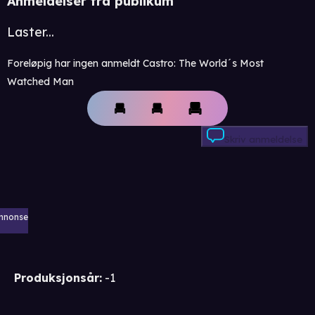
Anmeldelser fra publikum
Laster...
Foreløpig har ingen anmeldt Castro: The World´s Most
Watched Man
Skriv anmeldelse
nnonse
Produksjonsår
:
-1