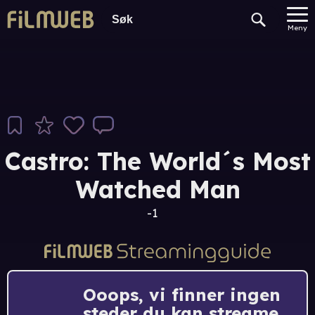
Meny
Castro: The World´s Most
Watched Man
-1
Ooops, vi finner ingen
steder du kan streame