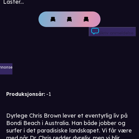
Laster...
Skriv anmeldelse
nnonse
Produksjonsår
:
-1
Dyrlege Chris Brown lever et eventyrlig liv på
Bondi Beach i Australia. Han både jobber og
surfer i det paradisiske landskapet. Vi får være
med når Dr. Chris redder dyreliv, men vi blir