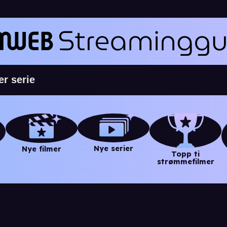
Nye serier
Nye filmer
Topp ti
strømmefilmer