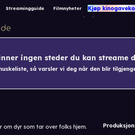
Intru
Kjøp kinogaveko
Streamingguide
Filmnyheter
-1
finner ingen steder du kan streame 
uskeliste, så varsler vi deg når den blir tilgjenge
Produksjon
er om dyr som tar over folks hjem.