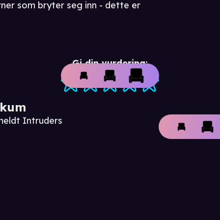
rner som bryter seg inn - dette er
Gi din vurdering:
ikum
meldt Intruders