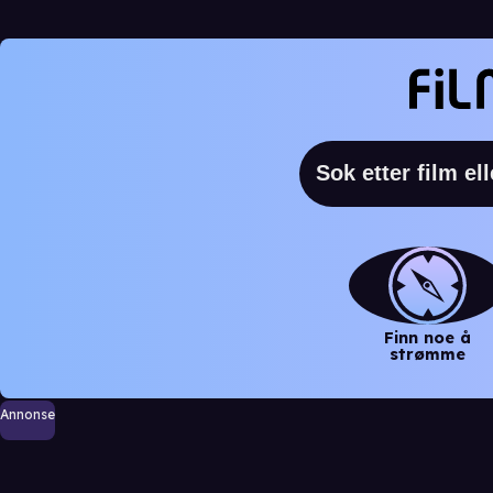
Finn noe å
strømme
Annonse