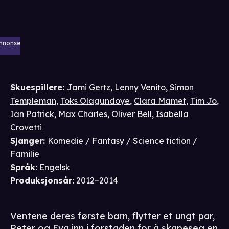
nnonse
Skuespillere
:
Jami Gertz
,
Lenny Venito
,
Simon
Templeman
,
Toks Olagundoye
,
Clara Mamet
,
Tim Jo
,
Ian Patrick
,
Max Charles
,
Oliver Bell
,
Isabella
Crovetti
Sjanger
:
Komedie / Fantasy / Science fiction /
Familie
Språk
:
Engelsk
Produksjonsår
:
2012–2014
Ventene deres første barn, flytter et ungt par,
Peter og Eva inn i forstaden for å skapeseg en