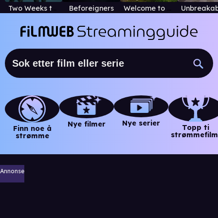
Two Weeks to Live
Beforeigners
Welcome to Sweden
Nye serier
Nye filmer
Topp ti
Finn noe å
strømmefilm
strømme
Annonse