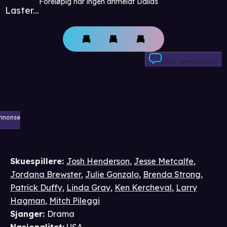
Foreløpig har ingen anmeldt Dallas
Laster...
Skriv anmeldelse
nnonse
Skuespillere
:
Josh Henderson
,
Jesse Metcalfe
,
Jordana Brewster
,
Julie Gonzalo
,
Brenda Strong
,
Patrick Duffy
,
Linda Gray
,
Ken Kercheval
,
Larry
Hagman
,
Mitch Pileggi
Sjanger
:
Drama