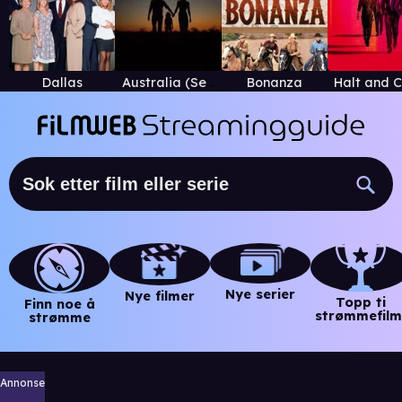
Dallas
Australia (Serie)
Bonanza
Nye serier
Nye filmer
Topp ti
Finn noe å
strømmefilm
strømme
Annonse