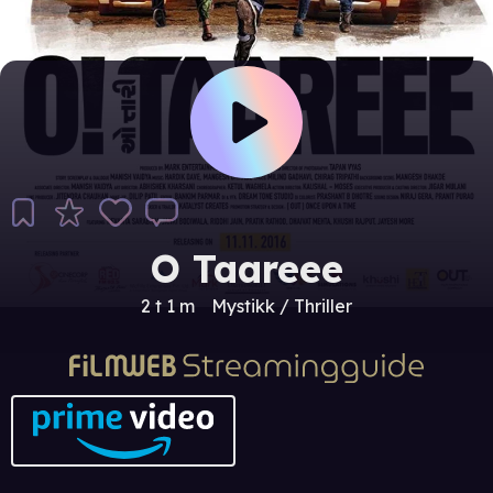
O Taareee
2 t 1 m
Mystikk / Thriller