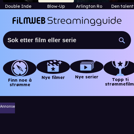
Double Indemnity (1944)
Blow-Up
Arlington Road
Nye serier
Nye filmer
Topp ti
Finn noe å
strømmefilm
strømme
Annonse