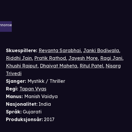
nnonse
Skuespillere
:
Revanta Sarabhai
,
Janki Bodiwala
,
Riddhi Jain
,
Pratik Rathod
,
Jayesh More
,
Ragi Jani
,
Khushi Rajput
,
Dhaivat Maheta
,
Ritul Patel
,
Nisarg
Trivedi
Sjanger
:
Mystikk / Thriller
Regi
:
Tapan Vyas
Manus
:
Manish Vaidya
Nasjonalitet
:
India
Språk
:
Gujarati
Produksjonsår
:
2017