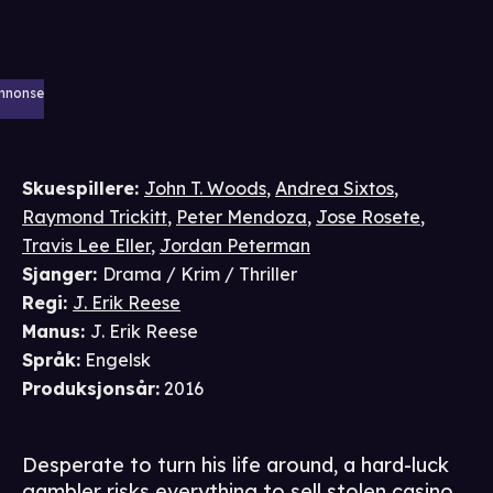
nnonse
Skuespillere
:
John T. Woods
,
Andrea Sixtos
,
Raymond Trickitt
,
Peter Mendoza
,
Jose Rosete
,
Travis Lee Eller
,
Jordan Peterman
Sjanger
:
Drama / Krim / Thriller
Regi
:
J. Erik Reese
Manus
:
J. Erik Reese
Språk
:
Engelsk
Produksjonsår
:
2016
Desperate to turn his life around, a hard-luck
gambler risks everything to sell stolen casino