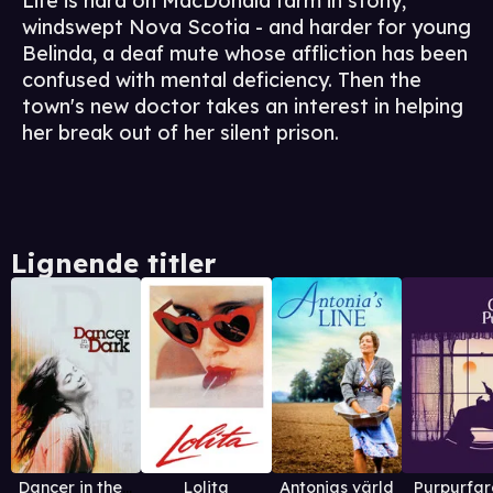
Life is hard on MacDonald farm in stony,
windswept Nova Scotia - and harder for young
Belinda, a deaf mute whose affliction has been
confused with mental deficiency. Then the
town's new doctor takes an interest in helping
her break out of her silent prison.
Lignende titler
Dancer in the Dark
Lolita
Antonias värld
Purpurfa