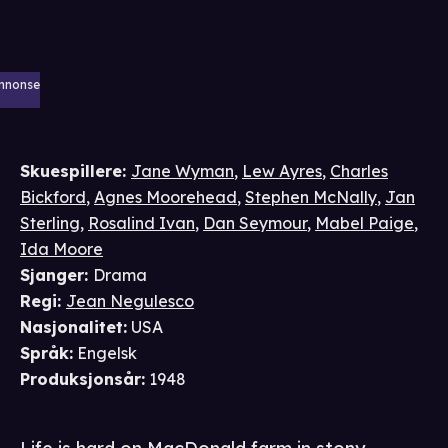
nnonse
Skuespillere
:
Jane Wyman
,
Lew Ayres
,
Charles
Bickford
,
Agnes Moorehead
,
Stephen McNally
,
Jan
Sterling
,
Rosalind Ivan
,
Dan Seymour
,
Mabel Paige
,
Ida Moore
Sjanger
:
Drama
Regi
:
Jean Negulesco
Nasjonalitet
:
USA
Språk
:
Engelsk
Produksjonsår
:
1948