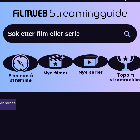
Nye serier
Nye filmer
Topp ti
Finn noe å
strømmefilm
strømme
Annonse