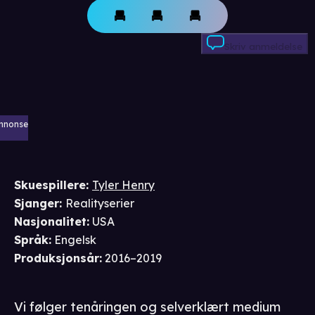
Skriv anmeldelse
nnonse
Skuespillere
:
Tyler Henry
Sjanger
:
Realityserier
Nasjonalitet
:
USA
Språk
:
Engelsk
Produksjonsår
:
2016–2019
Vi følger tenåringen og selverklært medium