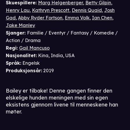
Skuespillere
:
Marg Helgenberger
,
Betty Gilpin
,
Henry Lau
,
Kathryn Prescott
,
Dennis Quaid
,
Josh
Gad
,
Abby Ryder Fortson
,
Emma Volk
,
Ian Chen
,
Jake Manley
Sjanger
:
Familie / Eventyr / Fantasy / Komedie /
Action / Drama
Regi
:
Gail Mancuso
Nasjonalitet
:
Kina, India, USA
Språk
:
Engelsk
Produksjonsår
:
2019
Bailey er tilbake! Denne gangen finner den
elskelige hunden meningen med sin egen
eksistens gjennom livene til menneskene han
møter.