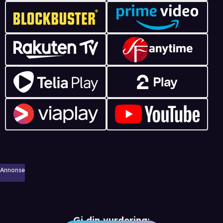
Annonse
Gi din vurdering: