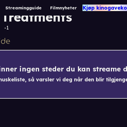
The Truth About Co
Kjøp kinogaveko
Streamingguide
Filmnyheter
Treatments
-1
finner ingen steder du kan streame 
uskeliste, så varsler vi deg når den blir tilgjenge