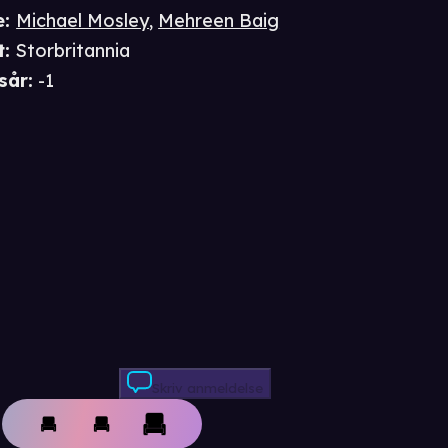
e
:
Michael Mosley
,
Mehreen Baig
t
:
Storbritannia
sår
:
-1
Skriv anmeldelse