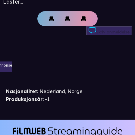
Laster...
Skriv anmeldelse
nnonse
Nasjonalitet
:
Nederland, Norge
Produksjonsår
:
-1