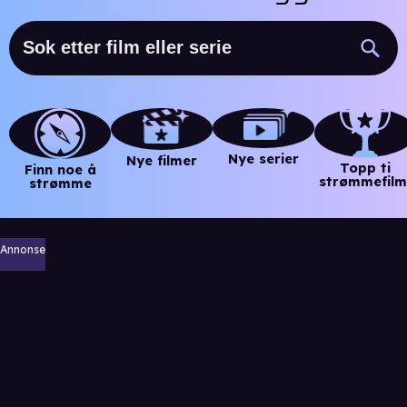
Nye serier
Nye filmer
Topp ti
Finn noe å
strømmefilm
strømme
Annonse