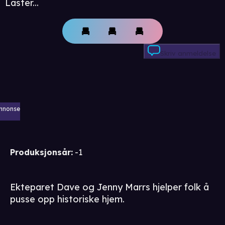
Laster...
Skriv anmeldelse
nnonse
Produksjonsår
:
-1
Ekteparet Dave og Jenny Marrs hjelper folk å
pusse opp historiske hjem.