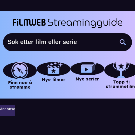
Nye serier
Nye filmer
Topp ti
Finn noe å
strømmefilm
strømme
Annonse